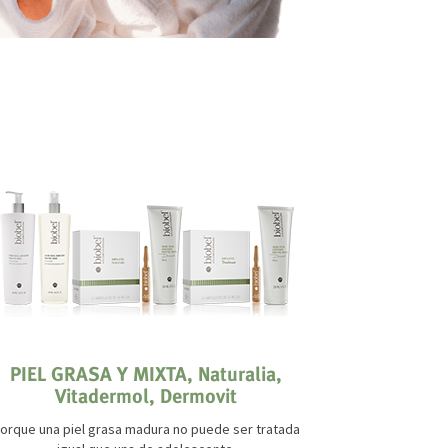
PIEL GRASA Y MIXTA, Naturalia,
PIEL 
Vitadermol, Dermovit
¿A
Tratamiento 
orque una piel grasa madura no puede ser tratada
antiestét