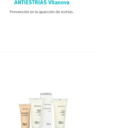
ANTIESTRÍAS Vitanova
REDUC
Prevención en la aparición de estrías.
Nuestro cuer