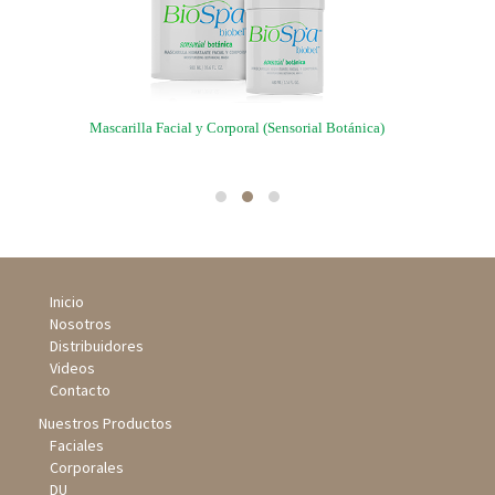
ca)
Mascarilla Facial y Corporal (Sensorial Botánica)
Aceit
Inicio
Nosotros
Distribuidores
Videos
Contacto
Nuestros Productos
Faciales
Corporales
DU