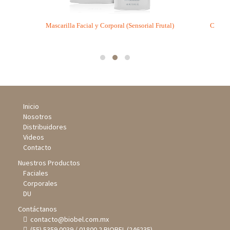
tal)
Mascarilla Facial y Corporal (Sensorial Frutal)
Crema H
Inicio
Nosotros
Distribuidores
Videos
Contacto
Nuestros Productos
Faciales
Corporales
DU
Contáctanos
contacto@biobel.com.mx
(55) 5359 0039 / 01800 2 BIOBEL (246235)