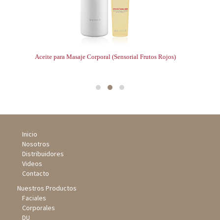
)
Aceite para Masaje Corporal (Sensorial Frutos Rojos)
Cre
Inicio
Nosotros
Distribuidores
Videos
Contacto
Nuestros Productos
Faciales
Corporales
DU