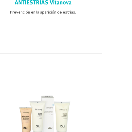
ANTIESTRÍAS Vitanova
REDUC
Prevención en la aparición de estrías.
Nuestro cuer