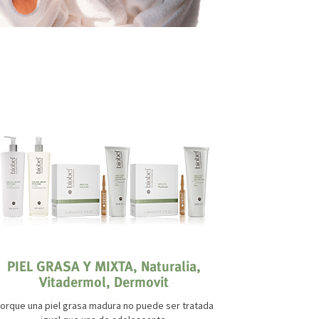
PIEL GRASA Y MIXTA, Naturalia,
PIEL 
Vitadermol, Dermovit
¿A
Tratamiento 
orque una piel grasa madura no puede ser tratada
antiestét