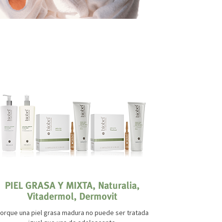
PIEL GRASA Y MIXTA, Naturalia,
PIEL 
Vitadermol, Dermovit
¿A
Tratamiento 
orque una piel grasa madura no puede ser tratada
antiestét