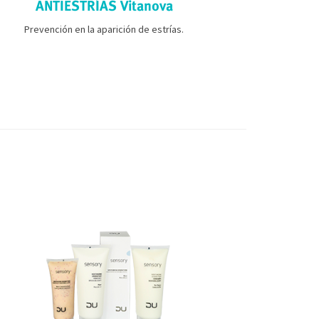
ANTIESTRÍAS Vitanova
REDUC
Prevención en la aparición de estrías.
Nuestro cuer