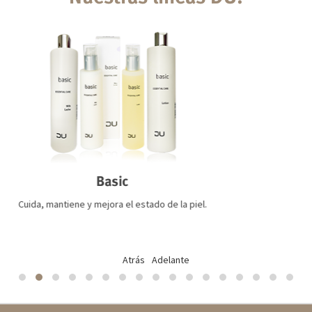
Basic
Det
ne y mejora el estado de la piel.
Repara y regener
Atrás
Adelante