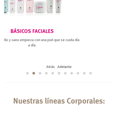
S FACIALES
PIEL SENSIBLE
za con una piel que se cuida día
Te enamorarás 
a día.
Atrás
Adelante
Nuestras líneas Corporales: