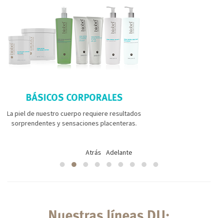
OS CORPORALES
ANTICELUL
tro cuerpo requiere resultados
¿Celu qué?, adiós
 y sensaciones placenteras.
Biocel ayuda a c
Atrás
Adelante
Nuestras líneas DU: