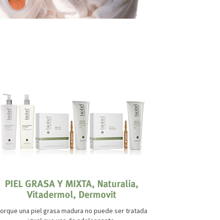
PIEL GRASA Y MIXTA, Naturalia,
PIEL 
Vitadermol, Dermovit
¿A
Tratamiento 
orque una piel grasa madura no puede ser tratada
antiestét