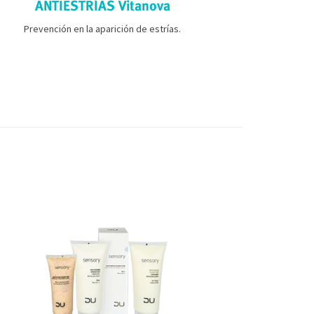
ANTIESTRÍAS Vitanova
REDUC
Prevención en la aparición de estrías.
Nuestro cuer