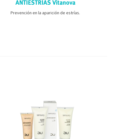
ANTIESTRÍAS Vitanova
REDUC
Prevención en la aparición de estrías.
Nuestro cuer