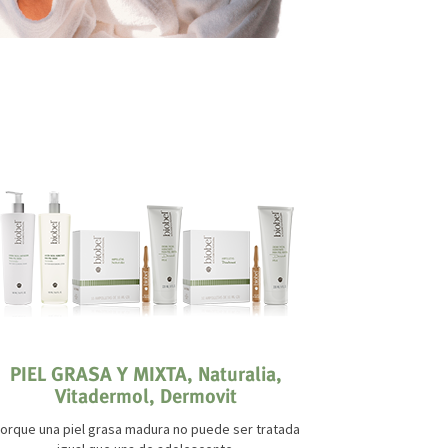
PIEL GRASA Y MIXTA, Naturalia,
PIEL 
Vitadermol, Dermovit
¿A
Tratamiento 
orque una piel grasa madura no puede ser tratada
antiestét