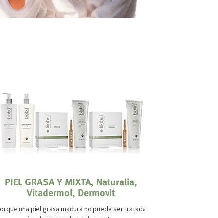
PIEL GRASA Y MIXTA, Naturalia,
PIEL 
Vitadermol, Dermovit
¿A
Tratamiento 
orque una piel grasa madura no puede ser tratada
antiestét