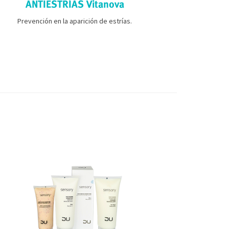
ANTIESTRÍAS Vitanova
REDUC
Prevención en la aparición de estrías.
Nuestro cuer